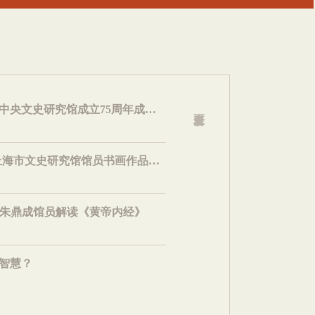
我馆参加“文心墨韵”——中央文史研究馆成立75周年成果展
海上翰墨·艺颂辉煌——上海市文史研究馆馆员书画作品展开幕
| 朱鼎成馆员解读《黄帝内经》
智慧？