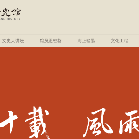
文史大讲坛
馆员思想荟
海上翰墨
文化工程