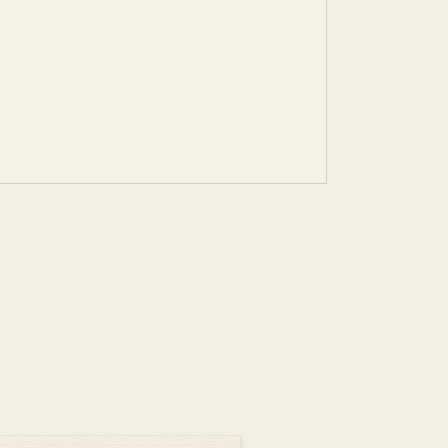
上图讲座·文史大家讲坛 | 朱鼎成馆员解读《黄帝内经》
这部法律，何以彰显中国智慧？
2026-06-26